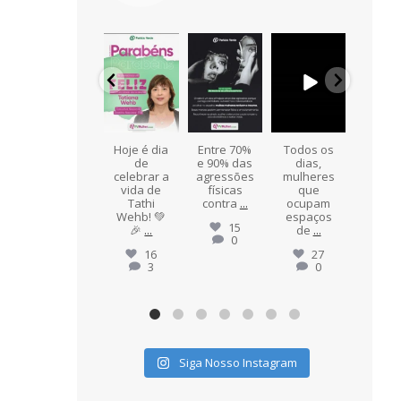
pvmulher
pvmulher
pvmulher
pvmulher
pvmul
Jul 24
Ago 8
Ago 7
Ago 6
Ag
Hoje
Hoje é dia
Entre 70%
Todos os
"Ape
celebramo
de
e 90% das
dias,
de se
s a vida de
celebrar a
agressões
mulheres
mulher
o
Maria de
vida de
físicas
que
Fátima
Tathi
contra
...
ocupam
Ess
Alves,
...
Wehb! 💚
espaços
expre
15
🎉
...
de
...
...
0
10
1
16
27
3
0
Siga Nosso Instagram