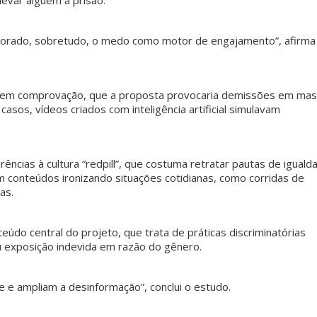
evar alguém à prisão.
pvmulher
pvmulher
pvmulher
pvmulher
pvmulher
xplorado, sobretudo, o medo como motor de engajamento”, afirma
Jul 26
Jul 25
Jul 25
Jul 24
Jul 23
 sem comprovação, que a proposta provocaria demissões em ma
 casos, vídeos criados com inteligência artificial simulavam
As
Hoje
A data
Hoje
Toda
palavras
celebramo
celebra o
celebramo
medida
de Sueli
s a
Dia
s a vida de
protetiva
Carneiro
trajetória
Internacio
Maria de
represen
são
de Dora
nal da
Fátima
a uma
ências à cultura “redpill”, que costuma retratar pautas de iguald
também
Gomes,
...
Mulher
...
Alves,
...
mulher
...
nteúdos ironizando situações cotidianas, como corridas de
um
...
91
60
10
33
as.
14
0
1
0
24
0
údo central do projeto, que trata de práticas discriminatórias
 exposição indevida em razão do gênero.
 e ampliam a desinformação”, conclui o estudo.