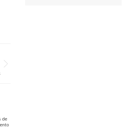
O
a
e
s
s de
mento