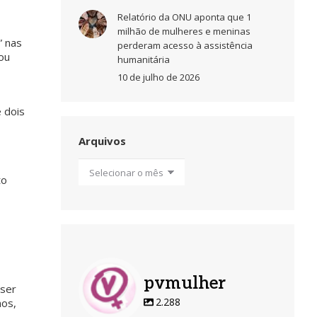
Relatório da ONU aponta que 1
milhão de mulheres e meninas
” nas
perderam acesso à assistência
ou
humanitária
10 de julho de 2026
 dois
Arquivos
Arquivos
to
pvmulher
 ser
2.288
nos,