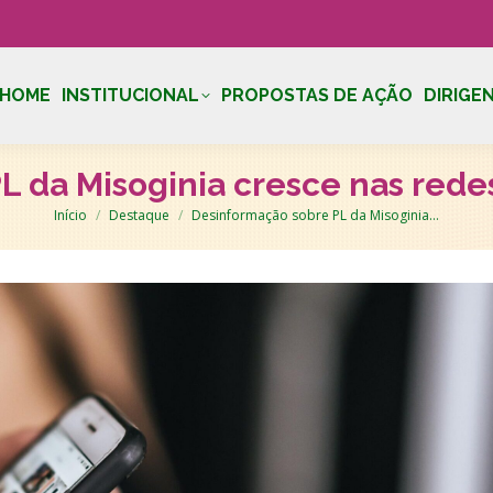
HOME
INSTITUCIONAL
PROPOSTAS DE AÇÃO
DIRIGE
 da Misoginia cresce nas redes
Você está aqui:
Início
Destaque
Desinformação sobre PL da Misoginia…