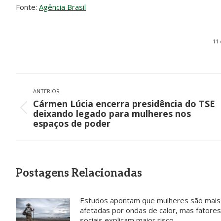
Fonte:
Agência Brasil
11 
Navegação
de
ANTERIOR
Cármen Lúcia encerra presidência do TSE
post:
Post
deixando legado para mulheres nos
anterior:
espaços de poder
Postagens Relacionadas
Estudos apontam que mulheres são mais
afetadas por ondas de calor, mas fatores
sociais explicam maior risco