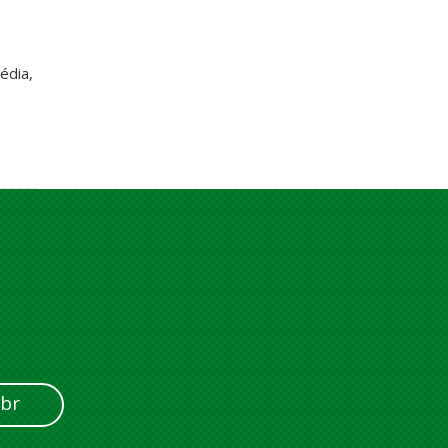
édia,
br