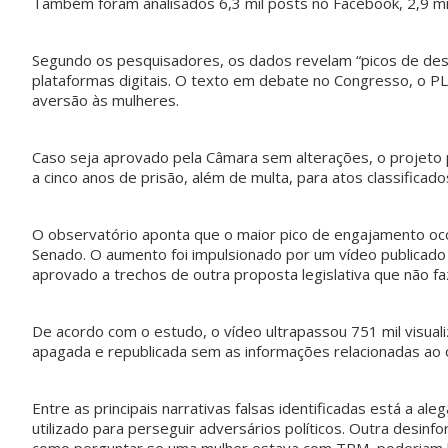
Também foram analisados 6,3 mil posts no Facebook, 2,9 mil
Segundo os pesquisadores, os dados revelam “picos de des
plataformas digitais. O texto em debate no Congresso, o P
aversão às mulheres.
Caso seja aprovado pela Câmara sem alterações, o projeto p
a cinco anos de prisão, além de multa, para atos classificad
O observatório aponta que o maior pico de engajamento oc
Senado. O aumento foi impulsionado por um vídeo publicado 
aprovado a trechos de outra proposta legislativa que não fa
De acordo com o estudo, o vídeo ultrapassou 751 mil visual
apagada e republicada sem as informações relacionadas ao 
Entre as principais narrativas falsas identificadas está a a
utilizado para perseguir adversários políticos. Outra desin