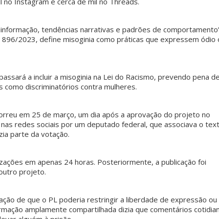
 no Instagram e cerca de mil no Threads.
informação, tendências narrativas e padrões de comportamento
L 896/2023, define misoginia como práticas que expressem ódio 
assará a incluir a misoginia na Lei do Racismo, prevendo pena de
os como discriminatórios contra mulheres.
orreu em 25 de março, um dia após a aprovação do projeto no
nas redes sociais por um deputado federal, que associava o tex
zia parte da votação.
izações em apenas 24 horas. Posteriormente, a publicação foi
outro projeto.
legação de que o PL poderia restringir a liberdade de expressão ou
formação amplamente compartilhada dizia que comentários cotidia