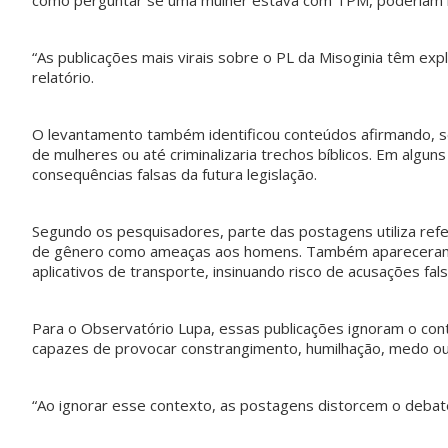
como perguntar se uma mulher estava com TPM, poderiam l
pvmulher
pvmulher
pvmulher
pvmulher
“As publicações mais virais sobre o PL da Misoginia têm e
Jul 30
Jul 29
Jul 28
Jul 27
relatório.
O levantamento também identificou conteúdos afirmando,
de mulheres ou até criminalizaria trechos bíblicos. Em alguns
Hoje
O direito
Hoje
As
consequências falsas da futura legislação.
celebramo
ao voto é
celebramo
mulheres
s a vida de
uma das
s a vida de
negras
Rejane
maiores
Shirley
avançara
Galvão,
conquistas
Torres,
...
m nas
Segundo os pesquisadores, parte das postagens utiliza refer
uma
...
da
...
urnas.
de gênero como ameaças aos homens. Também apareceram co
52
Mas ainda
15
20
68
aplicativos de transporte, insinuando risco de acusações fals
...
6
0
34
0
Para o Observatório Lupa, essas publicações ignoram o conte
capazes de provocar constrangimento, humilhação, medo ou
“Ao ignorar esse contexto, as postagens distorcem o debate