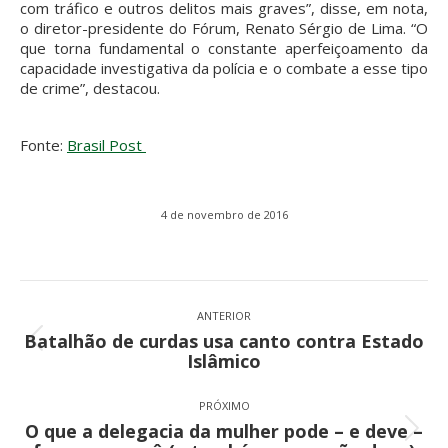
com tráfico e outros delitos mais graves”, disse, em nota,
o diretor-presidente do Fórum, Renato Sérgio de Lima. “O
que torna fundamental o constante aperfeiçoamento da
capacidade investigativa da polícia e o combate a esse tipo
de crime”, destacou.
Fonte:
Brasil Post
4 de novembro de 2016
Navegação
de
ANTERIOR
Batalhão de curdas usa canto contra Estado
post:
Post
Islâmico
anterior:
PRÓXIMO
O que a delegacia da mulher pode – e deve –
Próximo