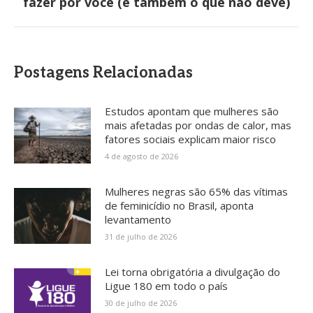
fazer por você (e também o que não deve)
post:
Postagens Relacionadas
Estudos apontam que mulheres são
mais afetadas por ondas de calor, mas
fatores sociais explicam maior risco
4 de agosto de 2026
Mulheres negras são 65% das vítimas
de feminicídio no Brasil, aponta
levantamento
31 de julho de 2026
Lei torna obrigatória a divulgação do
Ligue 180 em todo o país
30 de julho de 2026