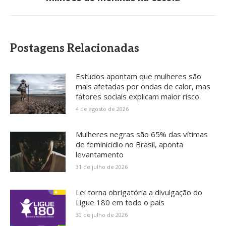
post:
Postagens Relacionadas
Estudos apontam que mulheres são
mais afetadas por ondas de calor, mas
fatores sociais explicam maior risco
4 de agosto de 2026
Mulheres negras são 65% das vítimas
de feminicídio no Brasil, aponta
levantamento
31 de julho de 2026
Lei torna obrigatória a divulgação do
Ligue 180 em todo o país
30 de julho de 2026