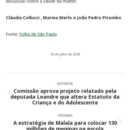
discussão sobre a saúde da mulher.
Cláudia Collucci , Marina Merlo
e
João Pedro Pitombo
Fonte:
Folha de São Paulo
16 de julho de 2018
Navegação
de
ANTERIOR
Comissão aprova projeto relatado pela
post:
Post
deputada Leandre que altera Estatuto da
anterior:
Criança e do Adolescente
PRÓXIMO
A estratégia de Malala para colocar 130
Próximo
milhões de meninas na escola