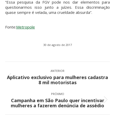
“Essa pesquisa da FGV pode nos dar elementos para
questionarmos isso junto a juízes. Essa discriminação
quase sempre é velada, uma crueldade absurda”.
Fonte:
Metropole
30 de agosto de 2017
Navegação
de
ANTERIOR
Aplicativo exclusivo para mulheres cadastra
post:
Post
8 mil motoristas
anterior:
PRÓXIMO
Campanha em São Paulo quer incentivar
Próximo
mulheres a fazerem denúncia de assédio
post: