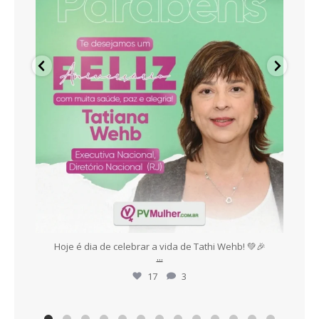
es,
Hoje é dia de celebrar a vida de Tathi Wehb! 💚🎉
E
...
17
3