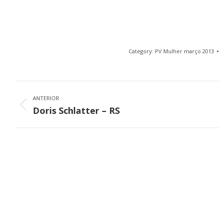
Category:
PV Mulher março 2013
Project
navigation
ANTERIOR
Previous
Doris Schlatter – RS
project: