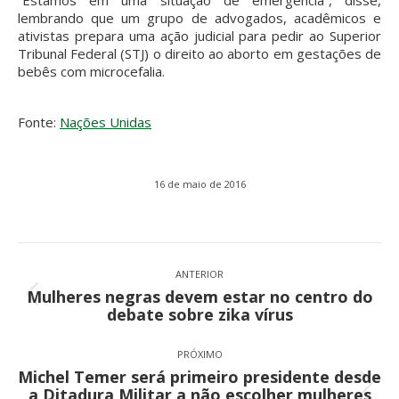
lembrando que um grupo de advogados, acadêmicos e
ativistas prepara uma ação judicial para pedir ao Superior
Tribunal Federal (STJ) o direito ao aborto em gestações de
bebês com microcefalia.
Fonte:
Nações Unidas
16 de maio de 2016
Navegação
de
ANTERIOR
Mulheres negras devem estar no centro do
post:
Post
debate sobre zika vírus
anterior:
PRÓXIMO
Michel Temer será primeiro presidente desde
Próximo
a Ditadura Militar a não escolher mulheres