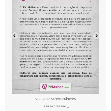
ece
"Apesar de serem mulheres."
N
Essa expressão
...