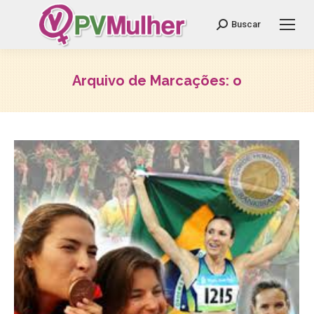
Search:
Buscar
Arquivo de Marcações:
o
Você está aqui: