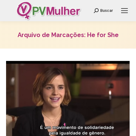
Search:
Buscar
Arquivo de Marcações:
He for She
Você está aqui: