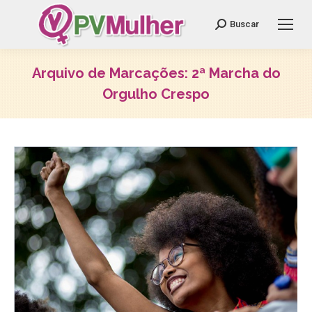
Search:
Buscar
Arquivo de Marcações:
2ª Marcha do
Orgulho Crespo
Você está aqui: