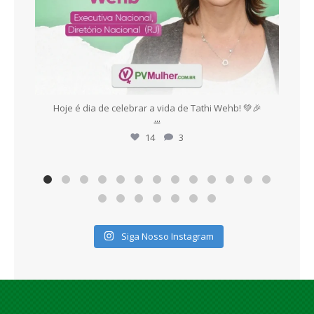
es,
Hoje é dia de celebrar a vida de Tathi Wehb! 💚🎉
E
...
14
3
Siga Nosso Instagram