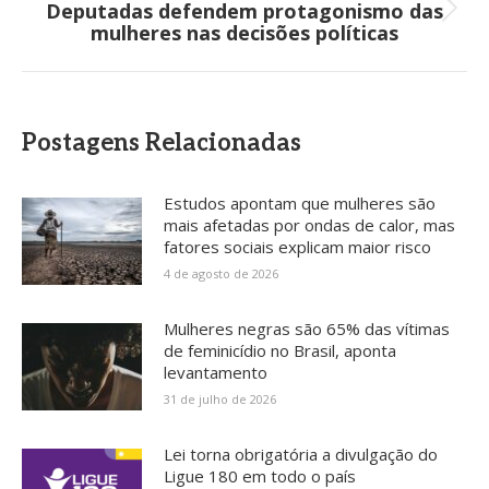
Deputadas defendem protagonismo das
Próximo
mulheres nas decisões políticas
post:
Postagens Relacionadas
Estudos apontam que mulheres são
mais afetadas por ondas de calor, mas
fatores sociais explicam maior risco
4 de agosto de 2026
Mulheres negras são 65% das vítimas
de feminicídio no Brasil, aponta
levantamento
31 de julho de 2026
Lei torna obrigatória a divulgação do
Ligue 180 em todo o país