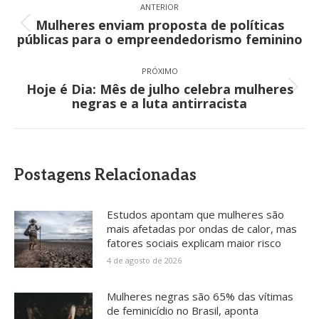
de
ANTERIOR
Mulheres enviam proposta de políticas
post:
Post
públicas para o empreendedorismo feminino
anterior:
PRÓXIMO
Hoje é Dia: Mês de julho celebra mulheres
Próximo
negras e a luta antirracista
post:
Postagens Relacionadas
Estudos apontam que mulheres são
mais afetadas por ondas de calor, mas
fatores sociais explicam maior risco
4 de agosto de 2026
Mulheres negras são 65% das vítimas
de feminicídio no Brasil, aponta