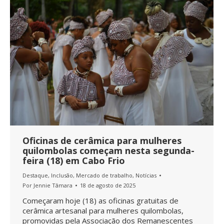
Oficinas de cerâmica para mulheres
quilombolas começam nesta segunda-
feira (18) em Cabo Frio
Destaque
,
Inclusão
,
Mercado de trabalho
,
Notícias
Por
Jennie Tâmara
18 de agosto de 2025
Começaram hoje (18) as oficinas gratuitas de
cerâmica artesanal para mulheres quilombolas,
promovidas pela Associação dos Remanescentes